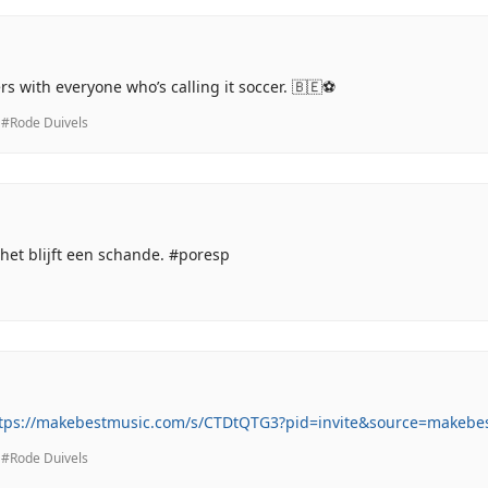
 with everyone who’s calling it soccer. 🇧🇪⚽️
#Rode Duivels
het blijft een schande. #poresp
tps://makebestmusic.com/s/CTDtQTG3?pid=invite&source=makebe
#Rode Duivels