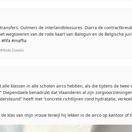
ransfers. Oulmers de interlandblessures. Diarra de contractbreuk
het wegtoveren van de rode kaart van Balogun en de Belgische jur
 #fifa #maffia
#Rode Duivels
at alle klassen in alle scholen airco hebben, als die tijdens de tw
n?” Diependaele benadrukt dat Vlaanderen al zijn zorgvoorzieningen
ersteund” heeft met “concrete richtlijnen rond hydratatie, verkoe
de klas van mijn vrouw terwijl hij lekker in de airco op kantoor of t