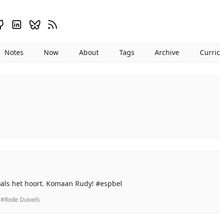
Notes
Now
About
Tags
Archive
Curri
oals het hoort. Komaan Rudy! #espbel
#Rode Duivels