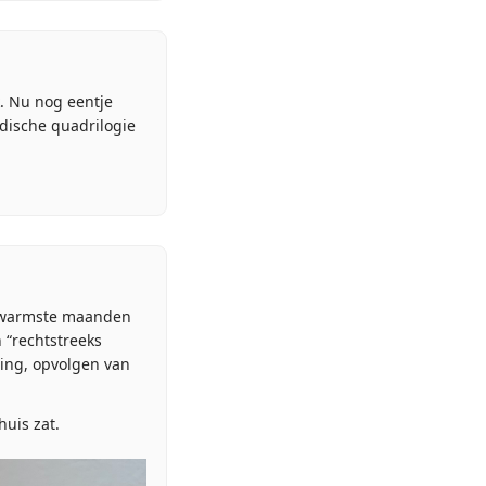
. Nu nog eentje
idische quadrilogie
ee warmste maanden
 “rechtstreeks
ling, opvolgen van
huis zat.