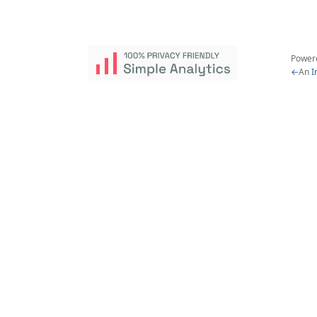
Power
←
An
I