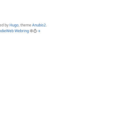
ed by
Hugo
, theme
Anubis2
.
ndieWeb Webring
🕸💍
→