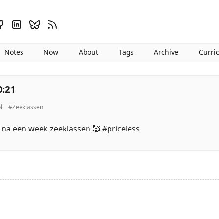
Notes
Now
About
Tags
Archive
Curri
0:21
l
#Zeeklassen
l na een week zeeklassen 🥰 #priceless