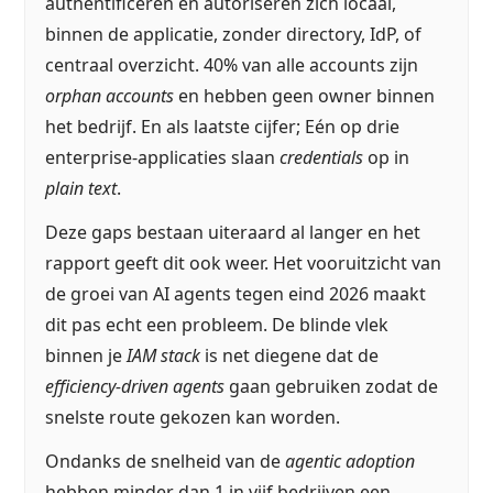
authentificeren en autoriseren zich locaal,
binnen de applicatie, zonder directory, IdP, of
centraal overzicht. 40% van alle accounts zijn
orphan accounts
en hebben geen owner binnen
het bedrijf. En als laatste cijfer; Eén op drie
enterprise-applicaties slaan
credentials
op in
plain text
.
Deze gaps bestaan uiteraard al langer en het
rapport geeft dit ook weer. Het vooruitzicht van
de groei van AI agents tegen eind 2026 maakt
dit pas echt een probleem. De blinde vlek
binnen je
IAM stack
is net diegene dat de
efficiency-driven agents
gaan gebruiken zodat de
snelste route gekozen kan worden.
Ondanks de snelheid van de
agentic adoption
hebben minder dan 1 in vijf bedrijven een