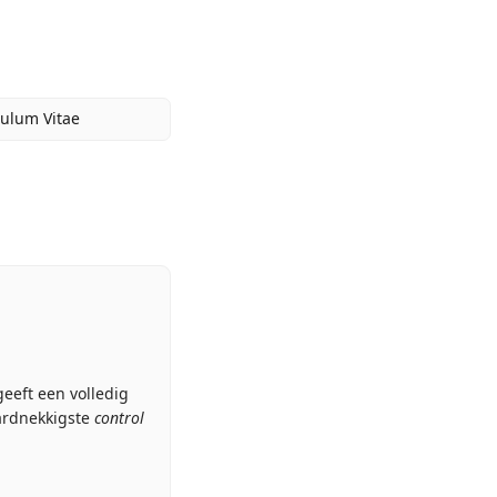
culum Vitae
geeft een volledig
hardnekkigste
control