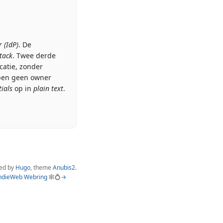
r (IdP)
. De
tack
. Twee derde
catie, zonder
en geen owner
ials
op in
plain text
.
ed by
Hugo
, theme
Anubis2
.
ndieWeb Webring
🕸💍
→