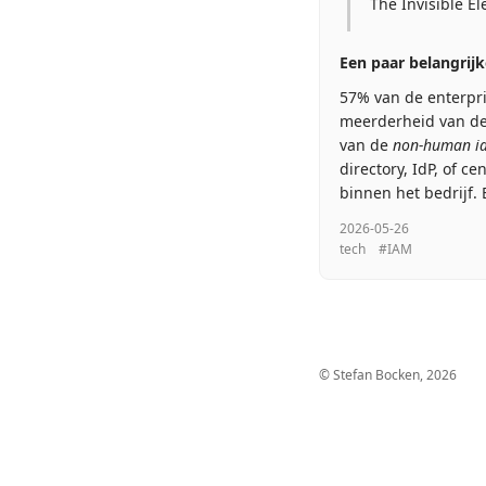
The Invisible E
Een paar belangrijke
57% van de enterpri
meerderheid van dez
van de
non-human id
directory, IdP, of c
binnen het bedrijf. 
2026-05-26
tech
#IAM
© Stefan Bocken, 2026