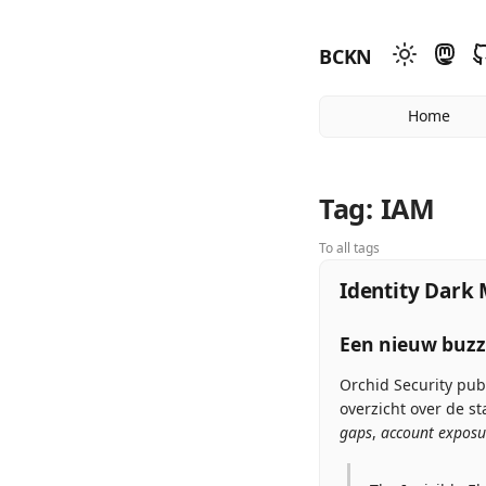
BCKN
Home
Tag: IAM
To all tags
Identity Dark 
Een nieuw buzz
Orchid Security pu
overzicht over de s
gaps
,
account exposu