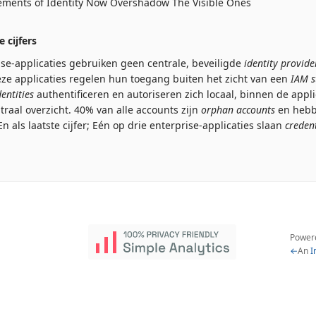
lements of Identity Now Overshadow The Visible Ones
 cijfers
se-applicaties gebruiken geen centrale, beveiligde
identity provide
e applicaties regelen hun toegang buiten het zicht van een
IAM s
entities
authentificeren en autoriseren zich locaal, binnen de appli
entraal overzicht. 40% van alle accounts zijn
orphan accounts
en hebb
En als laatste cijfer; Eén op drie enterprise-applicaties slaan
credent
Power
←
An
I